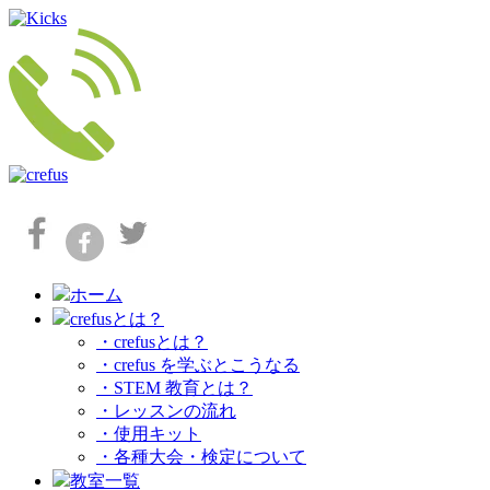
ホーム
crefusとは？
・crefusとは？
・crefus を学ぶとこうなる
・STEM 教育とは？
・レッスンの流れ
・使用キット
・各種大会・検定について
教室一覧