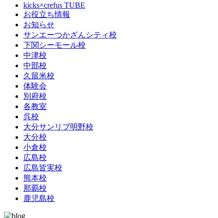
kicks×crefus TUBE
お役立ち情報
お知らせ
サンエーつかざんシティ校
下関シーモール校
中津校
中部校
久留米校
体験会
別府校
各教室
呉校
大分サンリブ明野校
大分校
小倉校
広島校
広島皆実校
熊本校
那覇校
鹿児島校